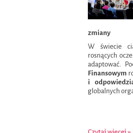
zmiany
W świecie cią
rosnących ocze
adaptować. P
Finansowym
r
i odpowiedzi
globalnych orga
Czytaj więcej »