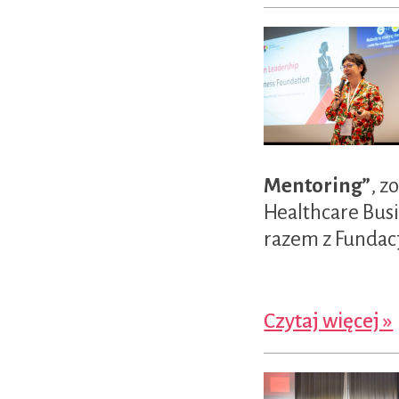
Mentoring”
, z
Healthcare Bus
razem z Fundacj
Czytaj więcej »