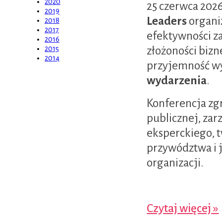
2020
25 czerwca 2026
2019
Leaders
organi
2018
2017
efektywności za
2016
złożoności bizn
2015
2014
przyjemność wy
wydarzenia
.
Konferencja zgr
publicznej, za
eksperckiego, t
przywództwa i 
organizacji.
Czytaj więcej »