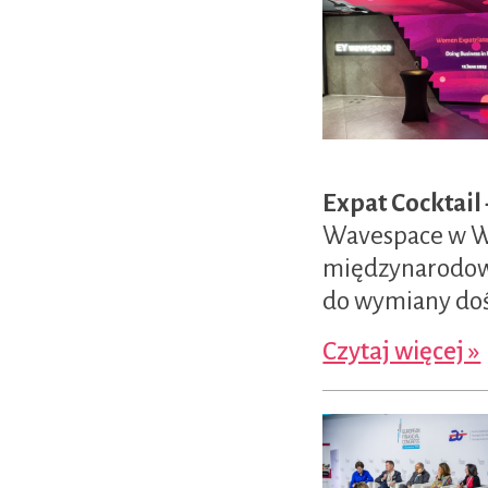
Expat Cocktail
Wavespace w Wa
międzynarodowe 
do wymiany dośw
Czytaj więcej »