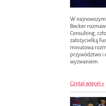
W najnowszym 
Becker rozmawi
Consulting, czł
założycielką Fu
minutowa rozm
przywództwo i 
wyzwaniem.
Czytaj więcej »